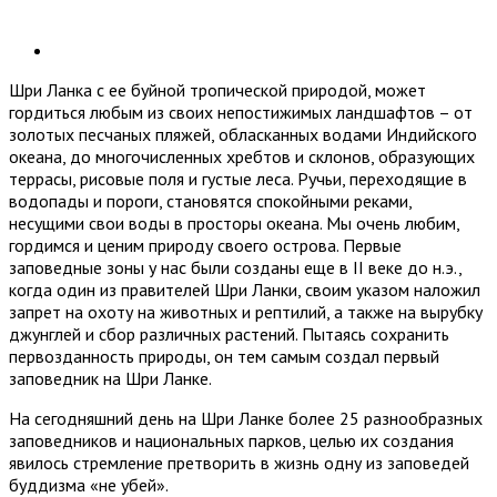
Шри Ланка с ее буйной тропической природой, может
гордиться любым из своих непостижимых ландшафтов – от
золотых песчаных пляжей, обласканных водами Индийского
океана, до многочисленных хребтов и склонов, образующих
террасы, рисовые поля и густые леса. Ручьи, переходящие в
водопады и пороги, становятся спокойными реками,
несущими свои воды в просторы океана. Мы очень любим,
гордимся и ценим природу своего острова. Первые
заповедные зоны у нас были созданы еще в II веке до н.э.,
когда один из правителей Шри Ланки, своим указом наложил
запрет на охоту на животных и рептилий, а также на вырубку
джунглей и сбор различных растений. Пытаясь сохранить
первозданность природы, он тем самым создал первый
заповедник на Шри Ланке.
На сегодняшний день на Шри Ланке более 25 разнообразных
заповедников и национальных парков, целью их создания
явилось стремление претворить в жизнь одну из заповедей
буддизма «не убей».