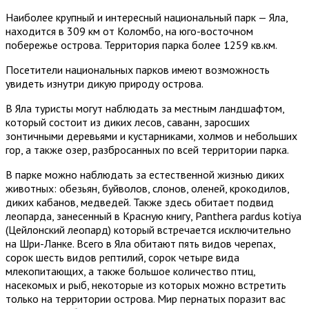
Наиболее крупный и интересный национальный парк — Яла,
находится в 309 км от Коломбо, на юго-восточном
побережье острова. Территория парка более 1259 кв.км.
Посетители национальных парков имеют возможность
увидеть изнутри дикую природу острова.
В Яла туристы могут наблюдать за местным ландшафтом,
который состоит из диких лесов, саванн, заросших
зонтичными деревьями и кустарниками, холмов и небольших
гор, а также озер, разбросанных по всей территории парка.
В парке можно наблюдать за естественной жизнью диких
животных: обезьян, буйволов, слонов, оленей, крокодилов,
диких кабанов, медведей. Также здесь обитает подвид
леопарда, занесенный в Красную книгу, Panthera pardus kotiya
(Цейлонский леопард) который встречается исключительно
на Шри-Ланке. Всего в Яла обитают пять видов черепах,
сорок шесть видов рептилий, сорок четыре вида
млекопитающих, а также большое количество птиц,
насекомых и рыб, некоторые из которых можно встретить
только на территории острова. Мир пернатых поразит вас