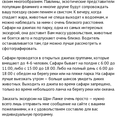
своим многообразием. Павлины, экзотические представители
популяции фламинго и многие другие будут сопровождать
вашу поездку своим пением и свистом. К вечеру, когда
спадает жара, животные не спеша выходят к водоемам, и
можно наблюдать за ними с очень близкого расстояния.
Сафари на джипах по парку, одна из самых интересных
экскурсий, она доставит Вам массу удовольствия, животные
не боятся авто и подпускают очень близко. Водитель
останавливается там, где можно лучше рассмотреть и
сфотографировать.
Сафари проводятся в открытых джипах группами, которые
вмещают до 4-6 человек. Сафари бывает на полдня с 6:00 до
11:00, либо с 15:00 до 18:00. Либо на полный день с 6:00 до
18:00 с обедом на берегу реки или на пляже парка. На сафари
лучше выезжать утром — больше шансов увидеть диких
животных. Выходить из джипа во время сафари запрещено,
только во время небольшого ланча на берегу реки или океана.
Заказать экскурсии на Шри-Ланке очень просто — нужно
всего лишь отправить мне сообщение на сайте с вашими
пожеланиями, и я с удовольствием составлю для вас
индивидуальную программу.