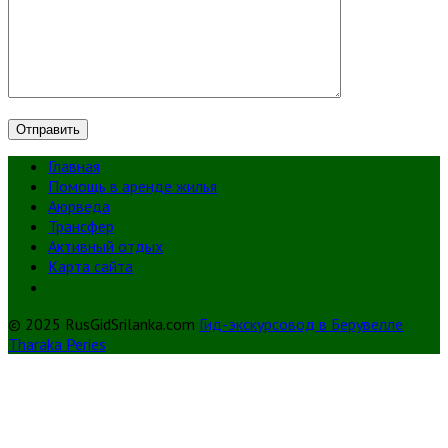
Главная
Помощь в аренде жилья
Аюрведа
Трансфер
Активный отдых
Карта сайта
© 2025 RusGidSrilanka.com
Гид-экскурсовод в Берувелле
Tharaka Peries